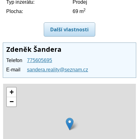
Typ inzerátu:
Prodej
2
Plocha:
69 m
Další vlastnosti
Zdeněk Šandera
Telefon
775605695
E-mail
sandera.reality@seznam.cz
+
−