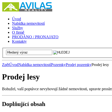
Úvod
Nabídka nemovitostí
Služby
O firmě
PRODÁNO / PRONAJATO
Kontakty
Zpět
Úvod
Nabídka nemovitostí
Pozemky
Prodej pozemky
Prodej lesy
Prodej lesy
Bohužel, vaší poptávce nevyhovují žádné nemovitosti, upravte prosí
Doplňující obsah