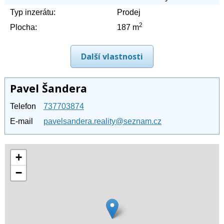
Typ inzerátu:
Prodej
2
Plocha:
187 m
Další vlastnosti
Pavel Šandera
Telefon
737703874
E-mail
pavelsandera.reality@seznam.cz
+
−