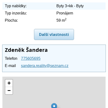
Typ nabídky:
Byty 3+kk - Byty
Typ inzerátu:
Pronájem
2
Plocha:
59 m
Další vlastnosti
Zdeněk Šandera
Telefon
775605695
E-mail
sandera.reality@seznam.cz
+
−