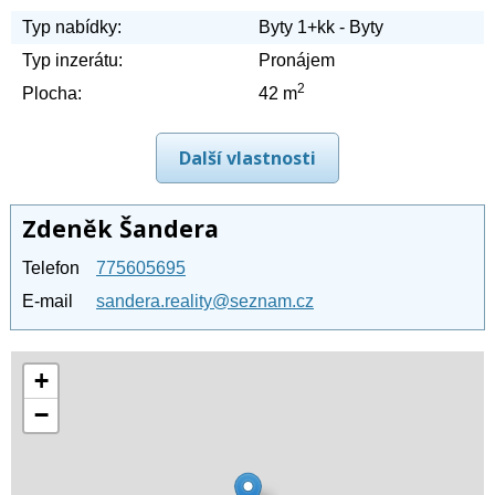
Typ nabídky:
Byty 1+kk - Byty
Typ inzerátu:
Pronájem
2
Plocha:
42 m
Další vlastnosti
Zdeněk Šandera
Telefon
775605695
E-mail
sandera.reality@seznam.cz
+
−