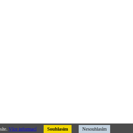
síte.
Více informací
Souhlasím
Nesouhlasím