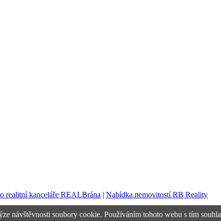
ro realitní kanceláře REALBrána
|
Nabídka nemovitostí RB Reality
ýze návštěvnosti soubory cookie. Používáním tohoto webu s tím souhla