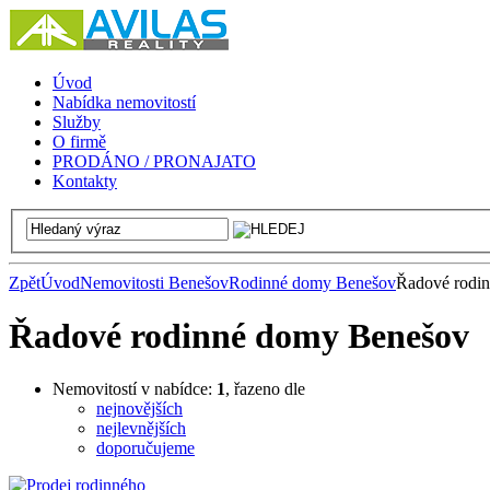
Úvod
Nabídka nemovitostí
Služby
O firmě
PRODÁNO / PRONAJATO
Kontakty
Zpět
Úvod
Nemovitosti Benešov
Rodinné domy Benešov
Řadové rodi
Řadové rodinné domy Benešov
Nemovitostí v nabídce:
1
, řazeno dle
nejnovějších
nejlevnějších
doporučujeme