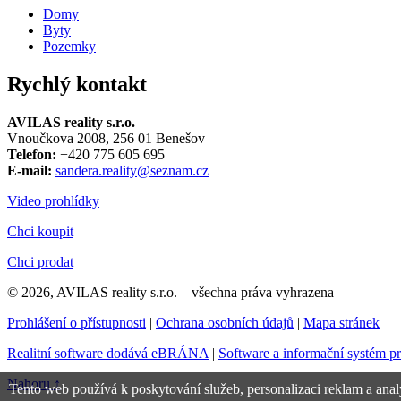
Domy
Byty
Pozemky
Rychlý kontakt
AVILAS reality s.r.o.
Vnoučkova 2008, 256 01 Benešov
Telefon:
+420 775 605 695
E-mail:
sandera.reality@seznam.cz
Video prohlídky
Chci koupit
Chci prodat
© 2026, AVILAS reality s.r.o. – všechna práva vyhrazena
Prohlášení o přístupnosti
|
Ochrana osobních údajů
|
Mapa stránek
Realitní software dodává eBRÁNA
|
Software a informační systém p
Nahoru ↑
Tento web používá k poskytování služeb, personalizaci reklam a anal