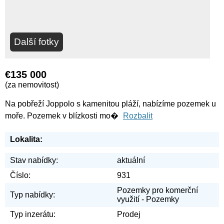
Další fotky
€135 000
(za nemovitost)
Na pobřeží Joppolo s kamenitou pláží, nabízíme pozemek u
moře. Pozemek v blízkosti mo�
Rozbalit
Lokalita:
Stav nabídky:
aktuální
Číslo:
931
Pozemky pro komerční
Typ nabídky:
využití - Pozemky
Typ inzerátu:
Prodej