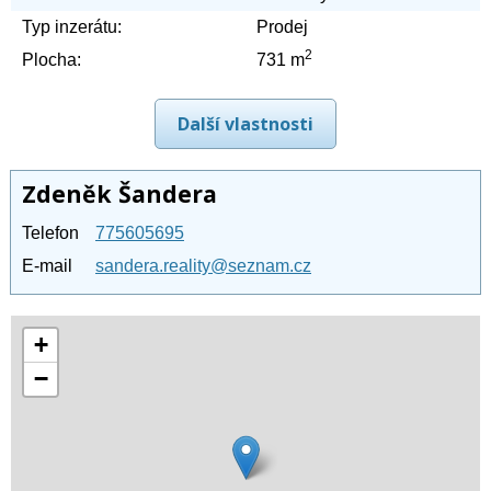
Typ inzerátu:
Prodej
2
Plocha:
731 m
Další vlastnosti
Zdeněk Šandera
Telefon
775605695
E-mail
sandera.reality@seznam.cz
+
−