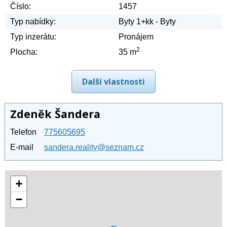
Číslo:
1457
Typ nabídky:
Byty 1+kk - Byty
Typ inzerátu:
Pronájem
2
Plocha:
35 m
Další vlastnosti
Zdeněk Šandera
Telefon
775605695
E-mail
sandera.reality@seznam.cz
+
−