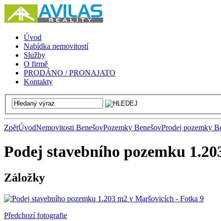
Úvod
Nabídka nemovitostí
Služby
O firmě
PRODÁNO / PRONAJATO
Kontakty
Zpět
Úvod
Nemovitosti Benešov
Pozemky Benešov
Prodej pozemky B
Podej stavebního pozemku 1.20
Záložky
Předchozí fotografie