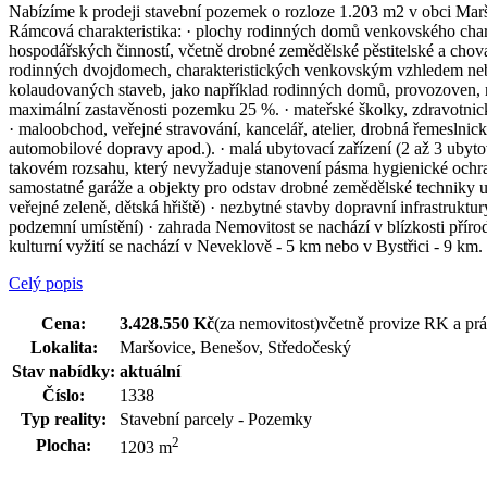
Nabízíme k prodeji stavební pozemek o rozloze 1.203 m2 v obci Maršo
Rámcová charakteristika: · plochy rodinných domů venkovského chara
hospodářských činností, včetně drobné zemědělské pěstitelské a chova
rodinných dvojdomech, charakteristických venkovským vzhledem nebo t
kolaudovaných staveb, jako například rodinných domů, provozoven, ne
maximální zastavěnosti pozemku 25 %. · mateřské školky, zdravotnické
· maloobchod, veřejné stravování, kancelář, atelier, drobná řemeslni
automobilové dopravy apod.). · malá ubytovací zařízení (2 až 3 ubyt
takovém rozsahu, který nevyžaduje stanovení pásma hygienické ochra
samostatné garáže a objekty pro odstav drobné zemědělské techniky 
veřejné zeleně, dětská hřiště) · nezbytné stavby dopravní infrastruktu
podzemní umístění) · zahrada Nemovitost se nachází v blízkosti přír
kulturní vyžití se nachází v Neveklově - 5 km nebo v Bystřici - 9 k
Celý popis
Cena:
3.428.550 Kč
(za nemovitost)
včetně provize RK a prá
Lokalita:
Maršovice, Benešov, Středočeský
Stav nabídky:
aktuální
Číslo:
1338
Typ reality:
Stavební parcely - Pozemky
2
Plocha:
1203 m