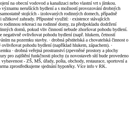
ení na obecní vodovod a kanalizaci nebo vlastní vrt s jímkou.
o významu nerušících bydlení a s možností provozování drobných
v samostatně stojících - izolovaných rodinných domech, případně
itkové zahrady. Přípustné využití: · existence stávajících
ro rodinnou rekreaci na rodinné domy, za předpokladu dodržení
rodinných domů, pokud vliv činností nebude zhoršovat pohodu bydlení.
de negativně ovlivňovat pohodu bydlení (např. hlukem, četností
áním na pozemku stavby. · drobná pěstitelská a chovatelská činnost o
 ovlivňovat pohodu bydlení (například hlukem, zápachem). ·
mku · drobná veřejná prostranství (zpevněné prostory a plochy
ktury pro zajištění funkčnosti plochy (u novostaveb sítí bude provedeno
 vybavenost - ZŠ, MŠ, úřady, pošta, obchody, restaurace, sportovní a
darma zprostředkujeme sjednání hypotéky. Více info v RK.