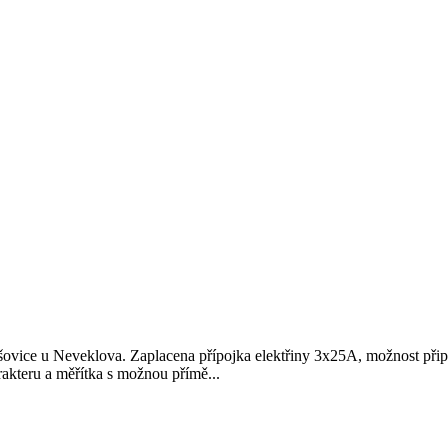
vice u Neveklova. Zaplacena přípojka elektřiny 3x25A, možnost připoj
kteru a měřítka s možnou přímě...