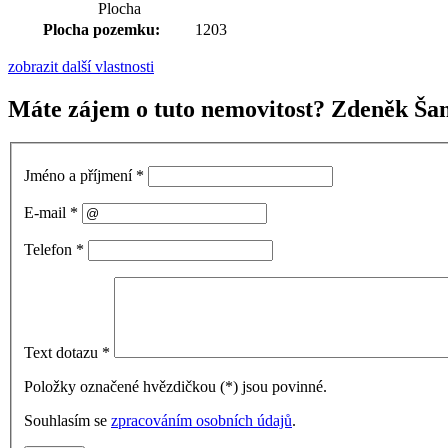
Plocha
Plocha pozemku:
1203
zobrazit další vlastnosti
Máte zájem o tuto nemovitost? Zdeněk Šan
Jméno a příjmení
*
E-mail
*
Telefon
*
Text dotazu
*
Položky označené hvězdičkou (
*
) jsou povinné.
Souhlasím se
zpracováním osobních údajů
.