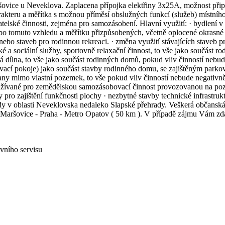
vice u Neveklova. Zaplacena přípojka elektřiny 3x25A, možnost připoj
kteru a měřítka s možnou příměsí obslužných funkcí (služeb) místníh
telské činnosti, zejména pro samozásobení. Hlavní využití: · bydlení 
omuto vzhledu a měřítku přizpůsobených, včetně oplocené okrasné i už
bo staveb pro rodinnou rekreaci. · změna využití stávajících staveb p
 a sociální služby, sportovně relaxační činnost, to vše jako součást 
cká dílna, to vše jako součást rodinných domů, pokud vliv činností nebu
ovací pokoje) jako součást stavby rodinného domu, se zajištěným parkov
ny mimo vlastní pozemek, to vše pokud vliv činností nebude negativně
užívané pro zemědělskou samozásobovací činnost provozovanou na poze
ry pro zajištění funkčnosti plochy · nezbytné stavby technické infrastru
ody v oblasti Neveklovska nedaleko Slapské přehrady. Veškerá občanská
m. Maršovice - Praha - Metro Opatov ( 50 km ). V případě zájmu Vám z
vního servisu