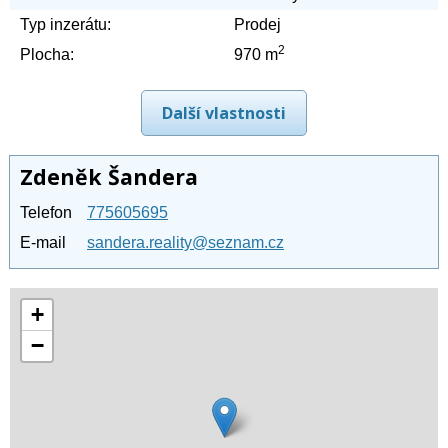
Typ inzerátu:
Prodej
2
Plocha:
970 m
Další vlastnosti
Zdeněk Šandera
Telefon
775605695
E-mail
sandera.reality@seznam.cz
+
−