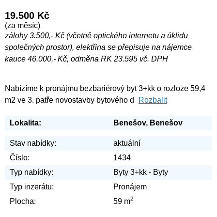
19.500 Kč
(za měsíc)
zálohy 3.500,- Kč (včetně optického internetu a úklidu
společných prostor), elektřina se přepisuje na nájemce
kauce 46.000,- Kč, odměna RK 23.595 vč. DPH
Nabízíme k pronájmu bezbariérový byt 3+kk o rozloze 59,4
m2 ve 3. patře novostavby bytového d
Rozbalit
Lokalita:
Benešov, Benešov
Stav nabídky:
aktuální
Číslo:
1434
Typ nabídky:
Byty 3+kk - Byty
Typ inzerátu:
Pronájem
2
Plocha:
59 m