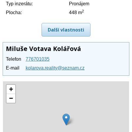
Typ inzerátu:
Pronájem
2
Plocha:
448 m
Další vlastnosti
Miluše Votava Kolářová
Telefon
776701035
E-mail
kolarova.reality@seznam.cz
+
−