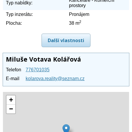
Kanceláře - Komerční
Typ nabídky:
prostory
Typ inzerátu:
Pronájem
2
Plocha:
38 m
Další vlastnosti
Miluše Votava Kolářová
Telefon
776701035
E-mail
kolarova.reality@seznam.cz
+
−