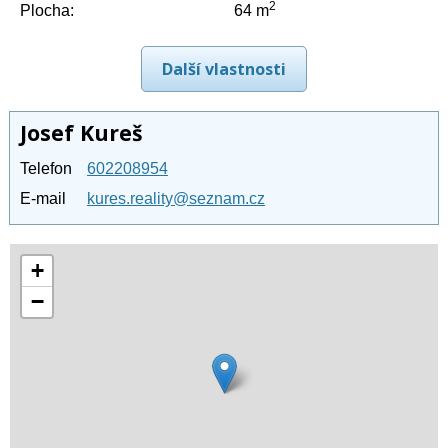
2
Plocha:
64 m
Další vlastnosti
Josef Kureš
Telefon
602208954
E-mail
kures.reality@seznam.cz
+
−